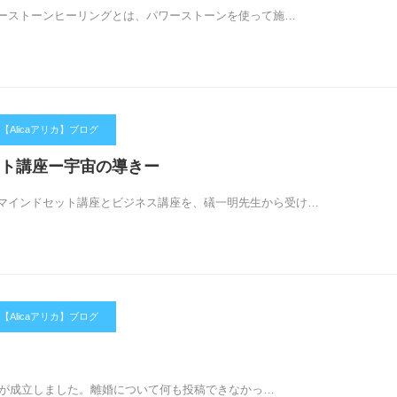
ーストーンヒーリングとは、パワーストーンを使って施…
Alicaアリカ】ブログ
ト講座ー宇宙の導きー
インドセット講座とビジネス講座を、礒一明先生から受け…
Alicaアリカ】ブログ
離婚が成立しました。離婚について何も投稿できなかっ…