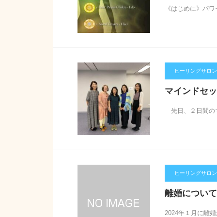
《はじめに》パワ
ヒーリングサロン【
マインドセッ
先日、２日間のマ
ヒーリングサロン【
離婚について
2024年１月に