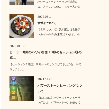
パワーストーンヒーリング講座に
は、アリソンの他に、もう一人の先
生がいらっしゃいま…
2022.06.1
食事について
《食事について》我が家には食物ア
レルギーの子供(末娘)がいます。小
麦・卵・乳…
2022.01.10
ヒーラー仲間のハワイ在住H.G様のセッション③の
感…
【セッション3 感想】リモートのリンクができたのを、手で
感じました。…
2021.11.20
パワーストーンヒーリングにつ
いて
《はじめに》パワーストーンヒーリ
ングとは、パワーストーンを使って
施術するヒー…