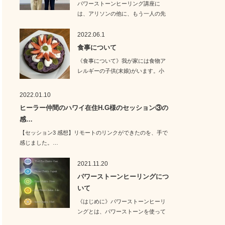
パワーストーンヒーリング講座に
は、アリソンの他に、もう一人の先
生がいらっしゃいま…
2022.06.1
食事について
《食事について》我が家には食物ア
レルギーの子供(末娘)がいます。小
麦・卵・乳…
2022.01.10
ヒーラー仲間のハワイ在住H.G様のセッション③の
感…
【セッション3 感想】リモートのリンクができたのを、手で
感じました。…
2021.11.20
パワーストーンヒーリングにつ
いて
《はじめに》パワーストーンヒーリ
ングとは、パワーストーンを使って
施術するヒー…