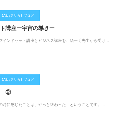
Alicaアリカ】ブログ
ト講座ー宇宙の導きー
インドセット講座とビジネス講座を、礒一明先生から受け…
Alicaアリカ】ブログ
 ②
の時に感じたことは、やっと終わった、ということです。…