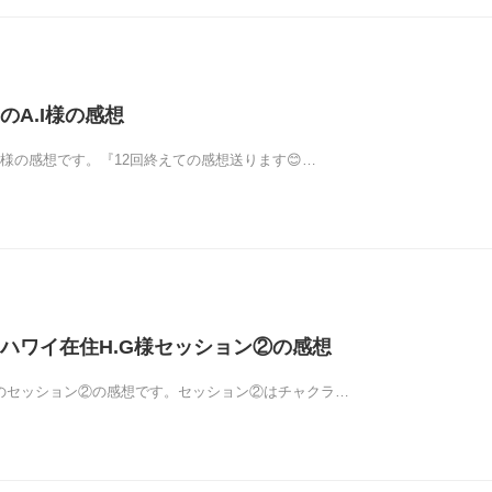
のA.I様の感想
I様の感想です。『12回終えての感想送ります😊…
ハワイ在住H.G様セッション②の感想
様のセッション②の感想です。セッション②はチャクラ…