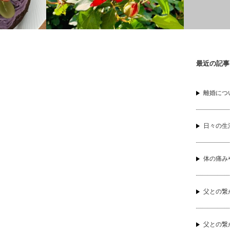
最近の記事
N.K様のセッション②の感想
ヒーラー仲間
ション12の
離婚につ
日々の生
体の痛み
父との繋
父との繋