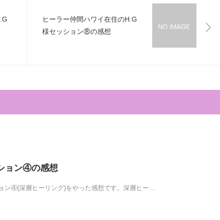
.G
ヒーラー仲間ハワイ在住のH.G
様セッション⑧の感想
ッション④の感想
ョン④(深層ヒーリング)をやった感想です。深層ヒー…