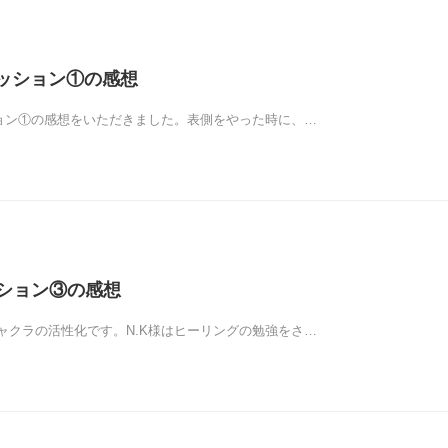
セッション①の感想
ション①の感想をいただきました。表側をやった時に、…
ッション③の感想
ャクラの活性化です。N.K様はヒーリングの勉強をさ…