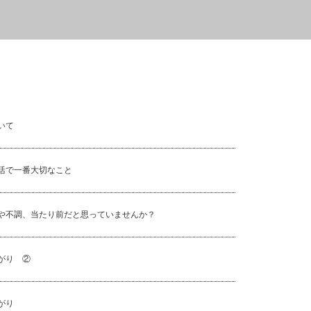
友人A.S様のセッション①②③の感想
ハワイ在住のH.G様のセッ
感想
いて
活で一番大切なこと
や不調、当たり前だと思っていませんか？
がり ②
がり