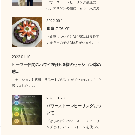
パワーストーンヒーリング講座に
は、アリソンの他に、もう一人の先
生がいらっしゃいま…
2022.06.1
食事について
《食事について》我が家には食物ア
レルギーの子供(末娘)がいます。小
麦・卵・乳…
2022.01.10
ヒーラー仲間のハワイ在住H.G様のセッション③の
感…
【セッション3 感想】リモートのリンクができたのを、手で
感じました。…
2021.11.20
パワーストーンヒーリングにつ
いて
《はじめに》パワーストーンヒーリ
ングとは、パワーストーンを使って
施術するヒー…